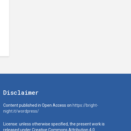
Disclaimer
Content published in Open Access on
https://bright-
night.it/wordpress/
License: unless otherwise specified, the present work is
released under Creative Commons Attribution 4.0