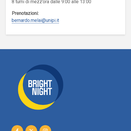
8 turni di mezz’ora dalle 9:00 alle 13:00
Prenotazioni:
bernardo.melai@unipi.it