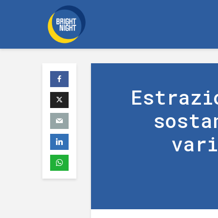
Estrazi
sosta
var