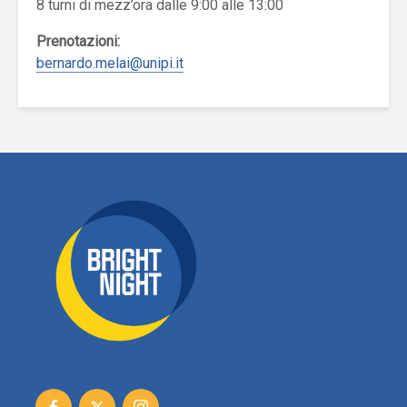
8 turni di mezz’ora dalle 9:00 alle 13:00
Prenotazioni:
bernardo.melai@unipi.it